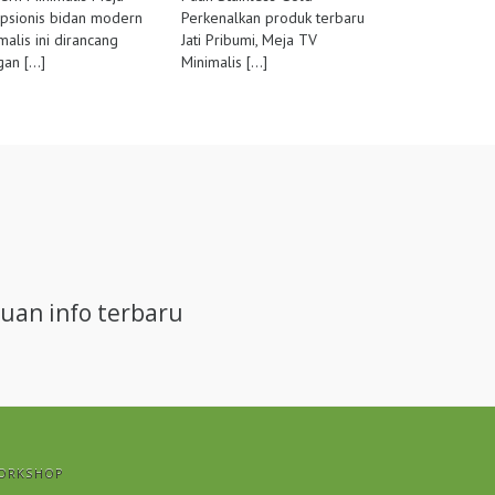
psionis bidan modern
Perkenalkan produk terbaru
malis ini dirancang
Jati Pribumi, Meja TV
gan
[...]
Minimalis
[...]
uan info terbaru
ORKSHOP