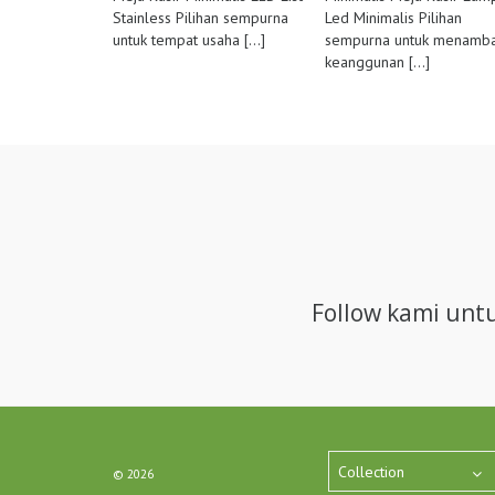
Stainless Pilihan sempurna
Led Minimalis Pilihan
untuk tempat usaha
[...]
sempurna untuk menamb
keanggunan
[...]
Follow kami unt
Collection
©
2026