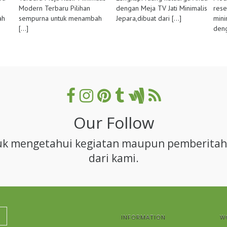
Modern Terbaru Pilihan
dengan Meja TV Jati Minimalis
rese
ah
sempurna untuk menambah
Jepara,dibuat dari
[...]
mini
[...]
den
Our Follow
uk mengetahui kegiatan maupun pemberitah
dari kami.
INFORMATION
W